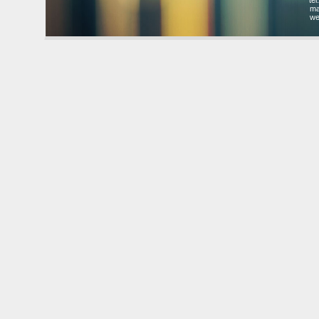
te
ma
we