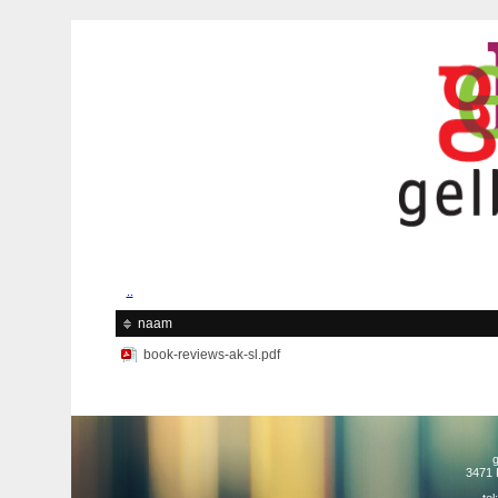
..
naam
book-reviews-ak-sl.pdf
3471 